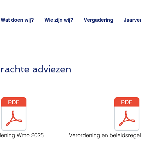
Wat doen wij?
Wie zijn wij?
Vergadering
Jaarve
brachte adviezen
dening Wmo 2025
Verordening en beleidsrege