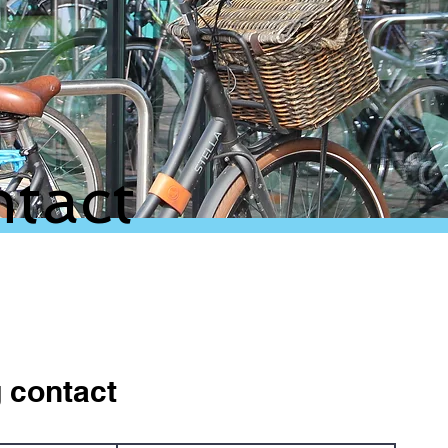
tact
g contact