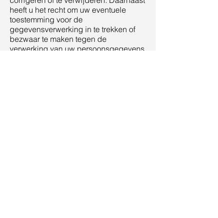
corrigeren of te verwijderen. Daarnaast
heeft u het recht om uw eventuele
toestemming voor de
gegevensverwerking in te trekken of
bezwaar te maken tegen de
verwerking van uw persoonsgegevens
door de Adviesraad Sociaal Domein
en heeft u het recht op
gegevensoverdraagbaarheid. Dat
betekent dat u bij ons een verzoek kunt
indienen om de persoonsgegevens
die wij van u beschikken in een
computerbestand naar u of een ander,
door u genoemde organisatie, te
sturen. U kunt een verzoek tot inzage,
correctie, verwijdering,
gegevensoverdraging van uw
persoonsgegevens of verzoek tot
intrekking van uw toestemming of
bezwaar op de verwerking van uw
persoonsgegevens sturen naar
………………….. Om er zeker van te
zijn dat het verzoek tot inzage door u is